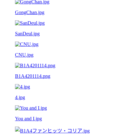
GongChan.jpg
SanDeul.jpg
CNU.jpg
B1A4201114.png
4.jpg
You and I.jpg