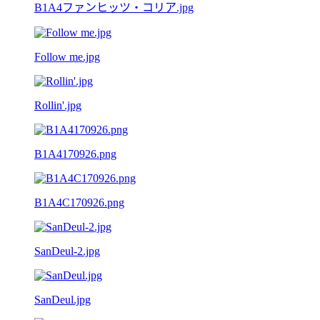
B1A4ファンヒッツ・コリア.jpg
Follow me.jpg
Rollin'.jpg
B1A4170926.png
B1A4C170926.png
SanDeul-2.jpg
SanDeul.jpg