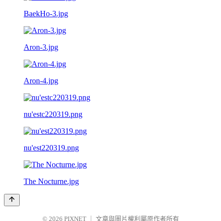
BaekHo-3.jpg
Aron-3.jpg
Aron-4.jpg
nu'estc220319.png
nu'est220319.png
The Nocturne.jpg
© 2026
PIXNET
｜
文章與圖片權利屬原作者所有