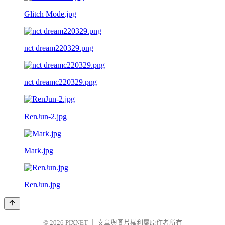
Glitch Mode.jpg
nct dream220329.png
nct dreamc220329.png
RenJun-2.jpg
Mark.jpg
RenJun.jpg
© 2026
PIXNET
｜
文章與圖片權利屬原作者所有