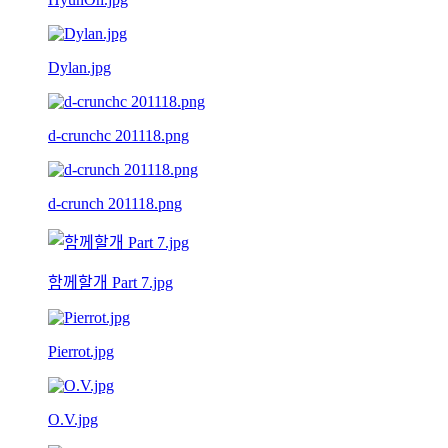
Dylan.jpg
d-crunchc 201118.png
d-crunch 201118.png
함께할개 Part 7.jpg
Pierrot.jpg
O.V.jpg