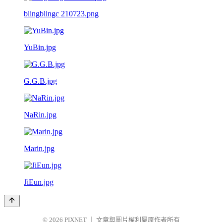
blingblingc 210723.png
YuBin.jpg
G.G.B.jpg
NaRin.jpg
Marin.jpg
JiEun.jpg
© 2026
PIXNET
｜
文章與圖片權利屬原作者所有