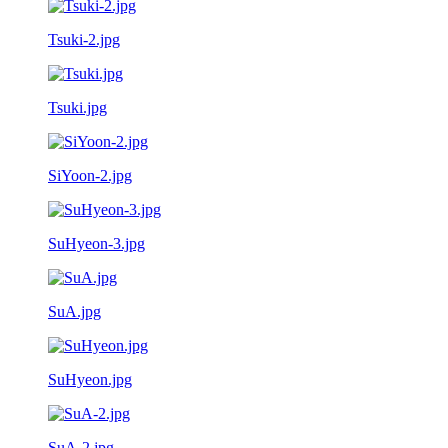
Tsuki-2.jpg
Tsuki.jpg
SiYoon-2.jpg
SuHyeon-3.jpg
SuA.jpg
SuHyeon.jpg
SuA-2.jpg