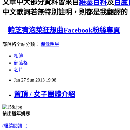
文章中大部分資料皆來自
維基百科
及
百度
中文歌詞若無特別註明，則都是我翻譯的
韓芝宥泡菜狂想曲Facebook粉絲專頁
部落格全站分類：
偶像明星
相簿
部落格
名片
Jan
27
Sun
2013
19:08
置頂 / 女子團體介紹
依出道年排序
(繼續閱讀...)