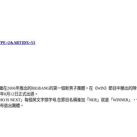
ATYPE=2&ARTIDX=53
團體，是繼在2006年推出的BIGBANG的第一個新男子團體。在《WIN》節目中勝出
14年8月12日正式出道。
O IS NEXT」每個英文字頭字母,在節目名稱後加「NER」就是「WINNER」
宣布退出團體。