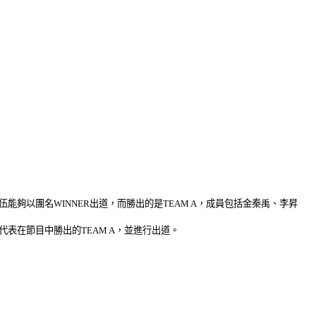
的隊伍能夠以團名WINNER出道，而勝出的是TEAM A，成員包括金秦
禹
、李昇
，代表在節目中勝出的TEAM A，並進行出道。