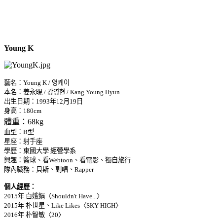
Young K
藝名：Young K / 영케이
本名：姜永晛 / 강영현 / Kang Young Hyun
出生日期：1993年12月19日
身高：180cm
體重：68kg
血型：B型
星座：射手座
學歷：東國大學 經營學系
興趣：籃球、看Webtoon、看電影、獨自旅行
隊內職務：貝斯、副唱、Rapper
個人經歷：
2015年 白娥娟〈Shouldn't Have...〉
2015年 朴世星、Like Likes〈SKY HIGH〉
2016年 朴智敏〈20〉