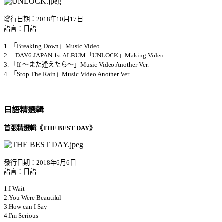
發行日期：2018年10月17日
語言：日語
1. 「Breaking Down」Music Video
2. DAY6 JAPAN 1st ALBUM「UNLOCK」Making Video
3. 「If ～また逢えたら～」Music Video Another Ver.
4. 「Stop The Rain」Music Video Another Ver.
日語精選輯
首張精選輯《THE BEST DAY》
發行日期：2018年6月6日
語言：日語
1.I Wait
2.You Were Beautiful
3.How can I Say
4.I'm Serious