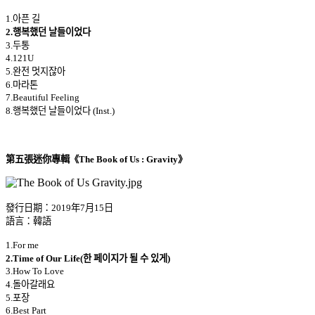
1.아픈 길
2.행복했던 날들이었다
3.두통
4.121U
5.완전 멋지잖아
6.마라톤
7.Beautiful Feeling
8.행복했던 날들이었다 (Inst.)
第五張迷你專輯《The Book of Us : Gravity》
發行日期：2019年7月15日
語言：韓語
1.For me
2.Time of Our Life(한 페이지가 될 수 있게)
3.How To Love
4.돌아갈래요
5.포장
6.Best Part