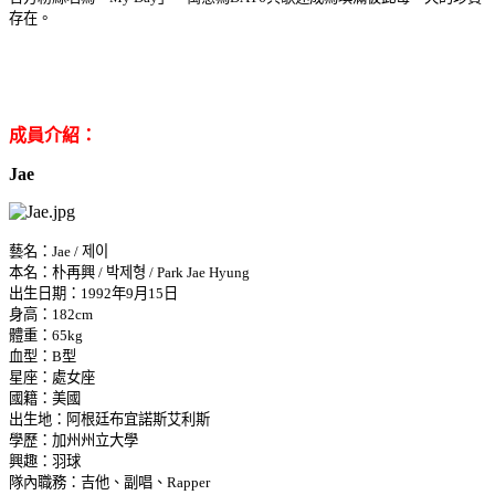
存在。
成員介紹：
Jae
藝名：Jae / 제이
本名：朴再興 / 박제형 / Park Jae Hyung
出生日期：1992年9月15日
身高：182cm
體重：65kg
血型：B型
星座：處女座
國籍：美國
出生地：
阿根廷布宜諾斯艾利斯
學歷：加州州立大學
興趣：羽球
隊內職務：吉他、副唱、Rapper