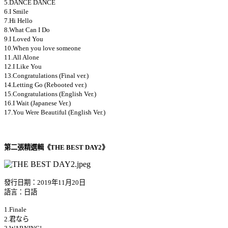
5.DANCE DANCE
6.I Smile
7.Hi Hello
8.What Can I Do
9.I Loved You
10.When you love someone
11.All Alone
12.I Like You
13.Congratulations (Final ver.)
14.Letting Go (Rebooted ver.)
15.Congratulations (English Ver.)
16.I Wait (Japanese Ver.)
17.You Were Beautiful (English Ver.)
第二張精選輯《THE BEST DAY2》
發行日期：2019年11月20日
語言：日語
1.Finale
2.君なら