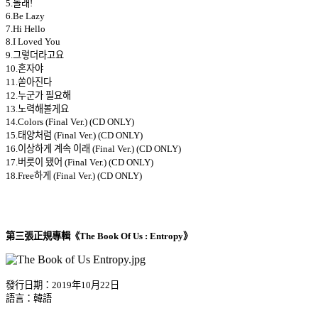
5.놀래!
6.Be Lazy
7.Hi Hello
8.I Loved You
9.그렇더라고요
10.혼자야
11.쏟아진다
12.누군가 필요해
13.노력해볼게요
14.Colors (Final Ver.) (CD ONLY)
15.태양처럼 (Final Ver.) (CD ONLY)
16.이상하게 계속 이래 (Final Ver.) (CD ONLY)
17.버릇이 됐어 (Final Ver.) (CD ONLY)
18.Free하게 (Final Ver.) (CD ONLY)
第三張正規專輯《The Book Of Us : Entropy》
發行日期：2019年10月22日
語言：韓語