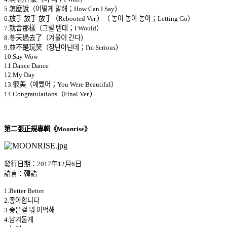
5.怎麼說（어떻게 말해；How Can I Say）
6.放手 放手 放手（Rebooted Ver.）（ 놓아 놓아 놓아；Letting Go）
7.就會那樣（그럴 텐데；I Would）
8.冬天過去了（겨울이 간다）
9.並不是玩笑（장난아닌데；I'm Serious）
10.Say Wow
11.Dance Dance
12.My Day
13.很美（예뻤어；You Were Beautiful）
14.Congratulations（Final Ver.）
第二張正規專輯《Moonrise》
發行日期：2017年12月6日
語言：韓語
1.Better Better
2.좋아합니다
3.좋은걸 뭐 어떡해
4.남겨둘게