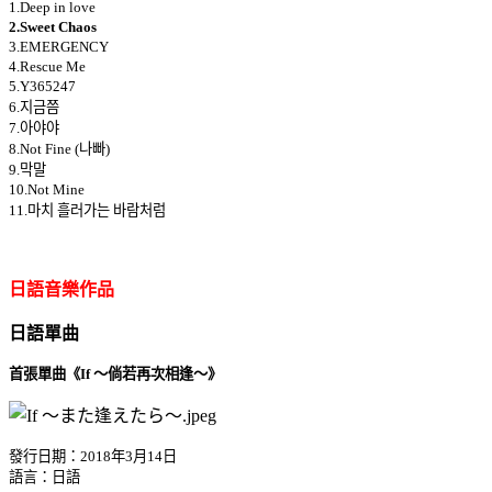
1.Deep in love
2.Sweet Chaos
3.EMERGENCY
4.Rescue Me
5.Y365247
6.지금쯤
7.아야야
8.Not Fine (나빠)
9.막말
10.Not Mine
11.마치 흘러가는 바람처럼
日語音樂作品
日語單曲
首張單曲《If ～倘若再次相逢～》
發行日期：2018年3月14日
語言：日語