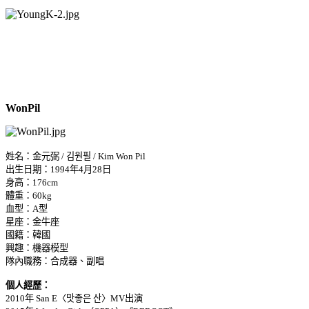
WonPil
姓名：金元弼 / 김원필 / Kim Won Pil
出生日期：1994年4月28日
身高：176cm
體重：60kg
血型：A型
星座：金牛座
國籍：韓國
興趣：機器模型
隊內職務：合成器、副唱
個人經歷：
2010年 San E〈맛좋은 산〉MV出演