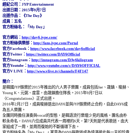
經紀公司：JYP Entertainment
出道日期：2015年9月7日
出道作品：《The Day》
成員：五名
官方粉絲名：「My Day」
官方網站：
http://day6.jype.com/
官方粉絲俱樂部：
http://fans.jype.com/Portal
官方Facebook：
https://www.facebook.com/day6official
官方Twitter：
https://twitter.com/DAY6Official
官方Instagram：
http://instagram.com/DAy6kilogram
官方Youtube：
http://www.youtube.com/c/DAY6OFFICIAL
官方V LIVE：
http://www.vlive.tv/channels/F4F147
簡介：
是韓國JYP娛樂於2015年推出的六人男子樂團，成員包括Jae、晟鎮、晙赫、
Young K、元弼、度雲，由晟鎮擔任隊長。2015年9月7日以
〈Congratulations〉正式出道。
2016年2月27日，成員晙赫退出DAY6並與JYP娛樂終止合約，自此DAY6成
為五人樂團。
全團同時擔任演奏與vocal的型態，是韓語流行樂壇少見的風格。團名由朴
軫永命名，DAY6六位成員共代表一周裡的6天，第7天則是代表歌迷，由大
家組成了一周，並周而復始的不斷循環下去。
官方粉絲名為「My Day」，寓意為DAY6與歌迷成為填滿彼此每一天的珍貴