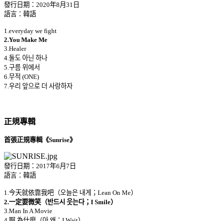
發行日期：2020年8月31日
語言：韓語
1.everyday we fight
2.You Make Me
3.Healer
4.둘도 아닌 하나
5.구름 위에서
6.무적 (ONE)
7.우리 앞으로 더 사랑하자
正規專輯
首張正規專輯《Sunrise》
發行日期：2017年6月7日
語言：韓語
1.今天就依靠我吧（오늘은 내게；Lean On Me）
2.一定要微笑（반드시 웃는다；I Smile）
3.Man In A Movie
4.啊 為什麼（아 왜；I Wait）