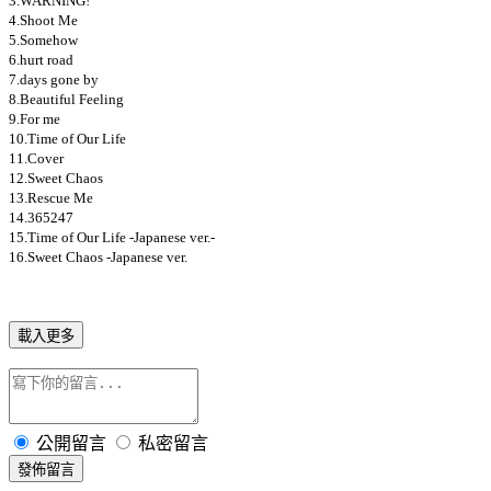
3.WARNING!
4.Shoot Me
5.Somehow
6.hurt road
7.days gone by
8.Beautiful Feeling
9.For me
10.Time of Our Life
11.Cover
12.Sweet Chaos
13.Rescue Me
14.365247
15.Time of Our Life -Japanese ver.-
16.Sweet Chaos -Japanese ver.
載入更多
公開留言
私密留言
發佈留言