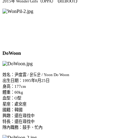
2015年
Wonder Girls
〈OPPA〉《REBOOT》
DoWoon
姓名：尹度雲 / 윤도운 / Yoon Do Woon
出生日期：1995年8月25日
身高：177cm
體重：60kg
血型：O型
星座：處女座
國籍：韓國
興趣：還在尋找中
特長：還在尋找中
隊內職務：鼓手、忙內